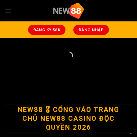
Skip
to
content
ĐĂNG KÝ 58K
ĐĂNG NHẬP
NEW88 🎖️ CỔNG VÀO TRANG
CHỦ NEW88 CASINO ĐỘC
QUYỀN 2026