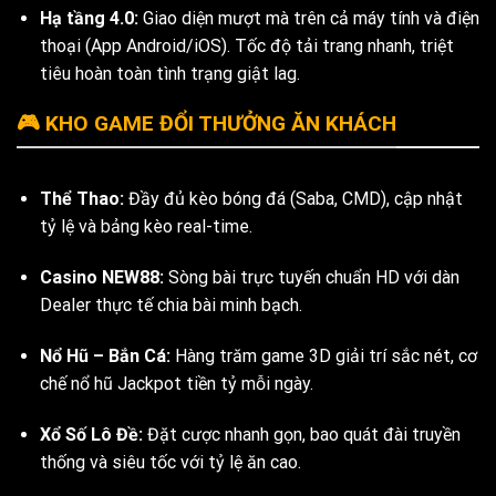
Hạ tầng 4.0:
Giao diện mượt mà trên cả máy tính và điện
thoại (App Android/iOS). Tốc độ tải trang nhanh, triệt
tiêu hoàn toàn tình trạng giật lag.
🎮 KHO GAME ĐỔI THƯỞNG ĂN KHÁCH
Thể Thao:
Đầy đủ kèo bóng đá (Saba, CMD), cập nhật
tỷ lệ và bảng kèo real-time.
Casino NEW88:
Sòng bài trực tuyến chuẩn HD với dàn
Dealer thực tế chia bài minh bạch.
Nổ Hũ – Bắn Cá:
Hàng trăm game 3D giải trí sắc nét, cơ
chế nổ hũ Jackpot tiền tỷ mỗi ngày.
Xổ Số Lô Đề:
Đặt cược nhanh gọn, bao quát đài truyền
thống và siêu tốc với tỷ lệ ăn cao.