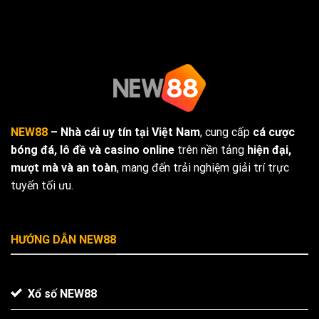
NEW88
– Nhà cái uy tín tại Việt Nam
, cung cấp
cá cược
bóng đá, lô đề và casino online
trên nền tảng
hiện đại,
mượt mà và an toàn
, mang đến trải nghiệm giải trí trực
tuyến tối ưu.
HƯỚNG DẪN NEW88
Xổ số NEW88