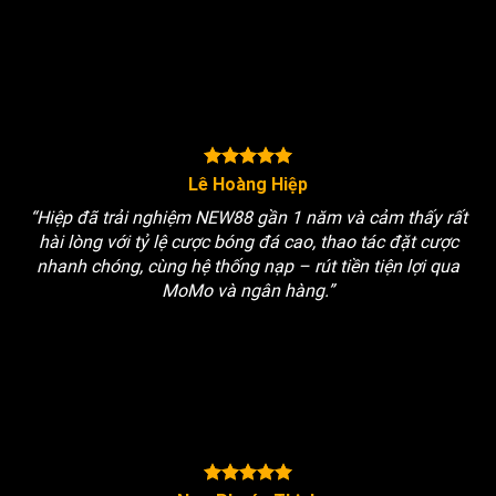
Lê Hoàng Hiệp
“Hiệp đã trải nghiệm NEW88 gần 1 năm và cảm thấy rất
hài lòng với tỷ lệ cược bóng đá cao, thao tác đặt cược
nhanh chóng, cùng hệ thống nạp – rút tiền tiện lợi qua
MoMo và ngân hàng.”