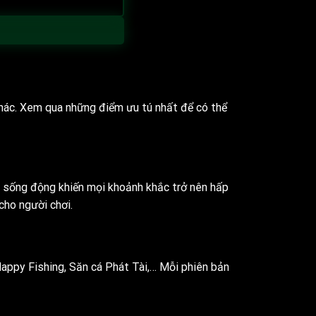
 khác. Xem qua những điểm ưu tú nhất để có thể
 sống động khiến mọi khoảnh khắc trở nên hấp
cho người chơi.
appy Fishing, Săn cá Phát Tài,… Mỗi phiên bản