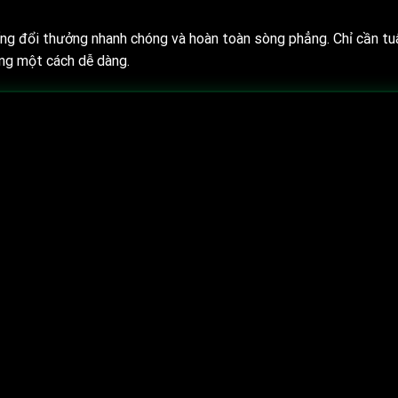
g đổi thưởng nhanh chóng và hoàn toàn sòng phẳng. Chỉ cần tuâ
ởng một cách dễ dàng.