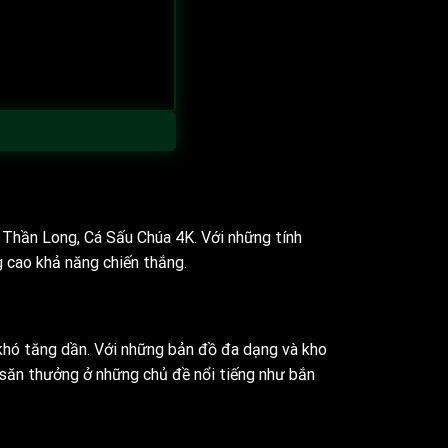
 Thần Long, Cá Sấu Chúa 4K. Với những tính
 cao khả năng chiến thắng.
khó tăng dần. Với những bản đồ đa dạng và kho
 săn thưởng ở những chủ đề nổi tiếng như bắn