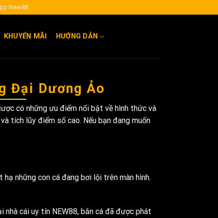
App New88
KHUYẾN MÃI
HƯỚNG DẪN
g Đại Dương Ảo
cược có những ưu điểm nổi bật về hình thức và
ệt và tích lũy điểm số cao. Nếu bạn đang muốn
t hạ những con cá đang bơi lội trên màn hình.
ại nhà cái uy tín NEW88, bắn cá đã được phát