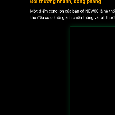
Đổi thưởng nhanh, sòng phẳng
Một điểm cộng lớn của bắn cá NEW88 là hệ thốn
thủ đều có cơ hội giành chiến thắng và rút thư