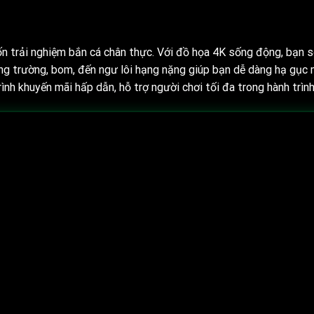
ốn trải nghiệm bắn cá chân thực. Với đồ họa 4K sống động, bạn 
úng trường, bom, đến ngư lôi hạng nặng giúp bạn dễ dàng hạ gục
ình khuyến mãi hấp dẫn, hỗ trợ người chơi tối đa trong hành trìn