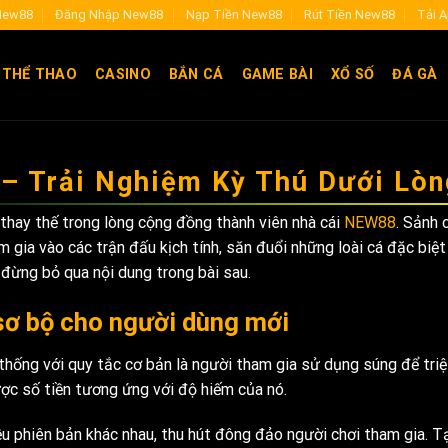
New88
Đăng Nhập New88
Nạp Tiền New88
Rút Tiền New88
Tải 
THỂ THAO
CASINO
BẮN CÁ
GAME BÀI
XỔ SỐ
ĐÁ GÀ
– Trải Nghiệm Kỳ Thú Dưới Lòn
ó thay thế trong lòng cộng đồng thành viên nhà cái
NEW88
. Sảnh 
m gia vào các trận đấu kịch tính, săn đuổi những loài cá đặc bi
ì đừng bỏ qua nội dung trong bài sau.
ơ bộ cho người dùng mới
 thống với quy tắc cơ bản là người tham gia sử dụng súng để triệ
ược số tiền tương ứng với độ hiếm của nó.
iều phiên bản khác nhau, thu hút đông đảo người chơi tham gia. T