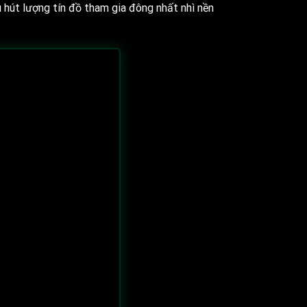
u hút lượng tín đồ tham gia đông nhất nhì nền