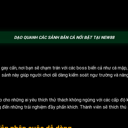
DẠO QUANH CÁC SẢNH BẮN CÁ NỔI BẬT TẠI NEW88
gay cấn, nơi bạn sẽ chạm trán với các boss biển cả như cá mập,
 sảnh này giúp người chơi dễ dàng kiểm soát ngư trường và nâng
 cho những ai yêu thích thử thách không ngừng với các cấp độ 
g đến những trải nghiệm đầy phấn khích. Thành viên sẽ thích thú