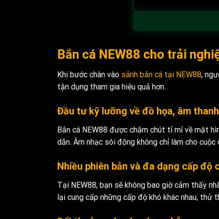
Bắn cá NEW88 cho trải nghiệ
Khi bước chân vào
sảnh bắn cá tại NEW88
, ngư
tận dụng tham gia hiệu quả hơn.
Đầu tư kỹ lưỡng về đồ họa, âm thanh
Bắn cá NEW88 được chăm chút tỉ mỉ về mặt hìn
dẫn. Âm nhạc sôi động không chỉ làm cho cuộc c
Nhiều phiên bản và đa dạng cấp độ 
Tại NEW88, bạn sẽ không bao giờ cảm thấy nhàm
lại cung cấp những cấp độ khó khác nhau, thử t