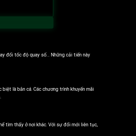
hay đổi tốc độ quay số… Những cải tiến này
 biệt là bắn cá. Các chương trình khuyến mãi
.
 tìm thấy ở nơi khác. Với sự đổi mới liên tục,