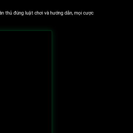
n thủ đúng luật chơi và hướng dẫn, mọi cược