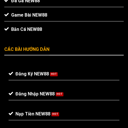
Đá Gà NEW88
Game Bài NEW88
Bắn Cá NEW88
CÁC BÀI HƯỚNG DẪN
Đăng Ký NEW88
Đăng Nhập NEW88
Nạp Tiền NEW88