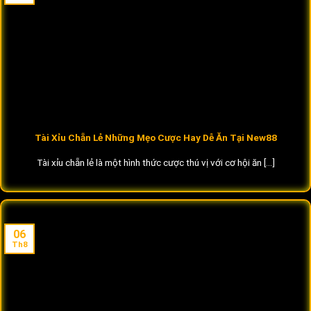
Tài Xỉu Chẵn Lẻ Những Mẹo Cược Hay Dễ Ăn Tại New88
Tài xỉu chẵn lẻ là một hình thức cược thú vị với cơ hội ăn [...]
06
Th8