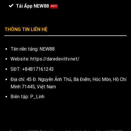
Tải Ápp NEW88
THÔNG TIN LIÊN HỆ
Tên nền tảng: NEW88
Website: https://daredeviltv.net/
SĐT: +84817161243
Địa chỉ: 45 Đ. Nguyễn Ảnh Thủ, Bà Điểm, Hóc Môn, Hồ Chí
Minh 71445, Việt Nam
Biên tập: P_Linh