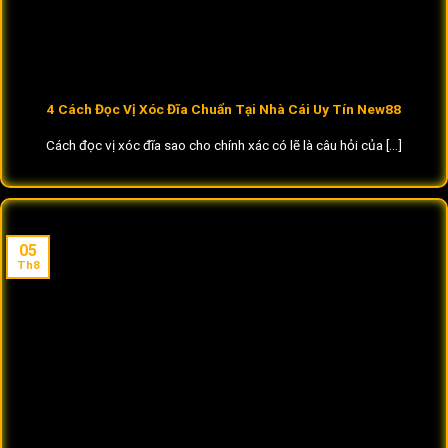
4 Cách Đọc Vị Xóc Đĩa Chuẩn Tại Nhà Cái Uy Tín New88
Cách đọc vị xóc đĩa sao cho chính xác có lẽ là câu hỏi của [...]
05
Th8