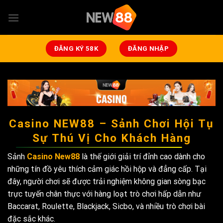
Skip
to
content
ĐĂNG KÝ 58K
ĐĂNG NHẬP
Casino NEW88 – Sảnh Chơi Hội Tụ
Sự Thú Vị Cho Khách Hàng
Sảnh
Casino New88
là thế giới giải trí đỉnh cao dành cho
những tín đồ yêu thích cảm giác hồi hộp và đẳng cấp. Tại
đây, người chơi sẽ được trải nghiệm không gian sòng bạc
trực tuyến chân thực với hàng loạt trò chơi hấp dẫn như
Baccarat, Roulette, Blackjack, Sicbo, và nhiều trò chơi bài
đặc sắc khác.