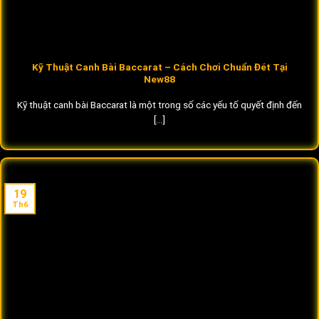
Kỹ Thuật Canh Bài Baccarat – Cách Chơi Chuẩn Đét Tại
New88
Kỹ thuật canh bài Baccarat là một trong số các yếu tố quyết định đến
[...]
19
Th6