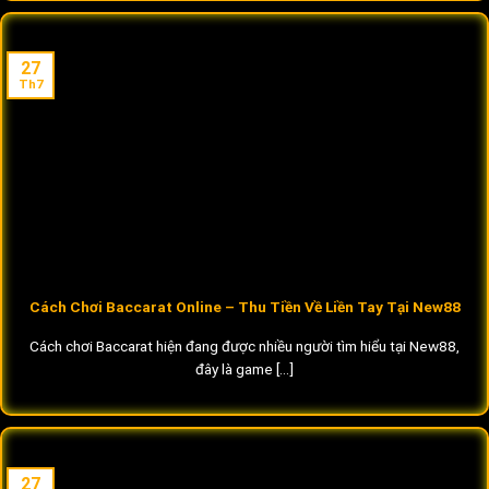
27
Th7
Cách Chơi Baccarat Online – Thu Tiền Về Liền Tay Tại New88
Cách chơi Baccarat hiện đang được nhiều người tìm hiểu tại New88,
đây là game [...]
27