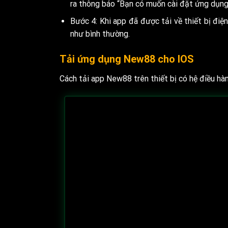
ra thông báo “Bạn có muốn cài đặt ứng dụng 
Bước 4: Khi app đã được tải về thiết bị điệ
như bình thường.
Tải ứng dụng New88 cho IOS
Cách tải app New88 trên thiết bị có hệ điều h