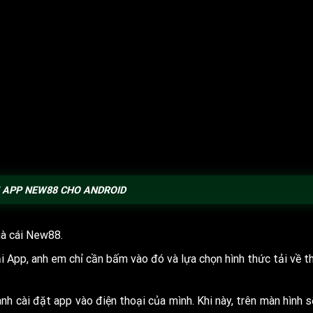
I APP NEW88 CHO ANDROID
hà cái New88.
App, anh em chỉ cần bấm vào đó và lựa chọn hình thức tải về th
nh cài đặt app vào điện thoại của mình. Khi này, trên màn hình s