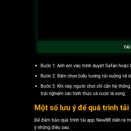
TẢI
Bước 1: Anh em vào trình duyệt Safari hoặ
Bước 2: Bấm chọn biểu tượng tải xuống và c
Bước 3: Khi này, người chơi chỉ cần hệ thốn
trải nghiệm các hình thức cá cược là xong.
Một số lưu ý để quá trình tải
Để đảm bảo quá trình tải app New88 diễn ra m
ý những điều sau.