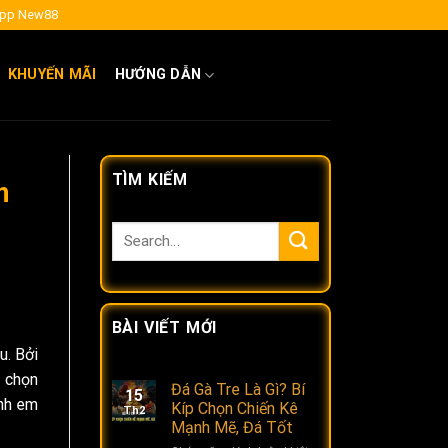
App New88
KHUYẾN MÃI
HƯỚNG DẪN
TÌM KIẾM
n
BÀI VIẾT MỚI
u. Bởi
a chọn
Đá Gà Tre Là Gì? Bí
15
anh em
Kíp Chọn Chiến Kê
Th2
Mạnh Mẽ, Đá Tốt