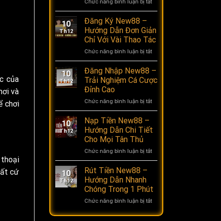
Chức năng bình luận bị tắt
ở
Đá
Gà
Đăng Ký New88 –
10
Tre
Hướng Dẫn Đơn Giản
Th12
Là
Chỉ Với Vài Thao Tác
Gì?
Chức năng bình luận bị tắt
ở
Bí
Đăng
Kíp
Ký
Chọn
Đăng Nhập New88 –
10
New88
Chiến
c của
Trải Nghiệm Cá Cược
Th12
–
Kê
Đỉnh Cao
hơi và
Hướng
Mạnh
Chức năng bình luận bị tắt
ở
Dẫn
Mẽ,
ể chơi
Đăng
Đơn
Đá
Nhập
Giản
Nạp Tiền New88 –
Tốt
10
New88
Chỉ
Hướng Dẫn Chi Tiết
Th12
–
Với
Cho Mọi Tân Thủ
Trải
Vài
Chức năng bình luận bị tắt
ở
Nghiệm
Thao
 thoại
Nạp
Cá
Tác
Tiền
Cược
Rút Tiền New88 –
bất cứ
10
New88
Đỉnh
Hướng Dẫn Nhanh
Th12
–
Cao
Chóng Trong 1 Phút
Hướng
Chức năng bình luận bị tắt
ở
Dẫn
Rút
Chi
Tiền
Tiết