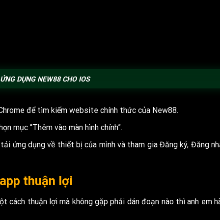
 ỨNG DỤNG NEW88 CHO IOS
c Chrome để tìm kiếm website chính thức của New88.
họn mục “Thêm vào màn hình chính”.
g tải ứng dụng về thiết bị của mình và tham gia Đăng ký, Đăng n
 app thuận lợi
ột cách thuận lợi mà không gặp phải dán đoạn nào thì anh em h