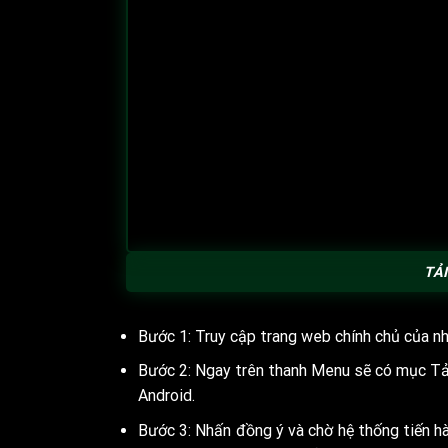
TẢ
Bước 1: Truy cập trang web chính chủ của n
Bước 2: Ngay trên thanh Menu sẽ có mục Tải 
Android.
Bước 3: Nhấn đồng ý và chờ hệ thống tiến hà