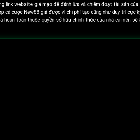
ng link website giả mạo để đánh lừa và chiếm đoạt tài sản của
app cá cược New88 giả được vì chi phí tạo cũng như duy trì cực k
à hoàn toàn thuộc quyền sở hữu chính thức của nhà cái nên sẽ