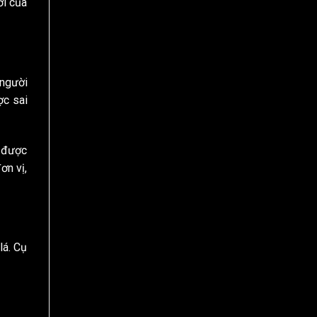
ơi của
 người
ợc sai
ó được
ơn vị,
lá. Cụ