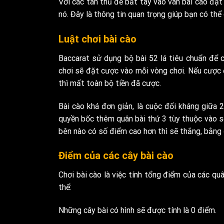
Với các tân thủ để bắt tay vào ván bài cào đạt 
nó. Đây là thông tin quan trọng giúp bạn có thể
Luật chơi bài cào
Baccarat sử dụng bộ bài 52 lá tiêu chuẩn để ch
chơi sẽ đặt cược vào mỗi vòng chơi. Nếu cược 
thì mất toàn bộ tiền đã cược.
Bài cào khá đơn giản, là cuộc đối kháng giữa 
quyền bốc thêm quân bài thứ 3 tùy thuộc vào số
bên nào có số điểm cao hơn thì sẽ thắng, bằng đ
Điểm của các cây bài cào
Chơi bài cào là việc tính tổng điểm của các qu
thể:
Những cây bài có hình sẽ được tính là 0 điểm.