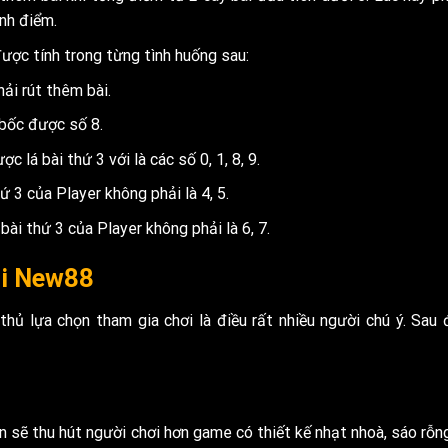
ính điểm.
được tính trong từng tình huống sau:
hải rút thêm bài.
 bốc được số 8.
 lá bài thứ 3 với là các số 0, 1, 8, 9.
ứ 3 của Player không phải là 4, 5.
bài thứ 3 của Player không phải là 6, 7.
ại New88
ủ lựa chọn tham gia chơi là điều rất nhiều người chú ý. Sau 
ắn sẽ thu hút người chơi hơn game có thiết kế nhạt nhoà, sáo rỗn