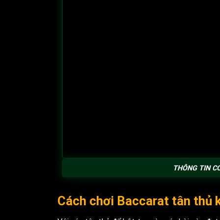
THÔNG TIN C
Cách chơi Baccarat tân thủ 