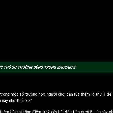
ỢC THỦ SỬ THƯỜNG DÙNG TRONG BACCARAT
, trong một số trường hợp người chơi cần rút thêm lá thứ 3 để
i này như thế nào?
 thêm bài khi tổng điểm từ 2 cây bài đầu tiên dưới 5. Lúc này ph