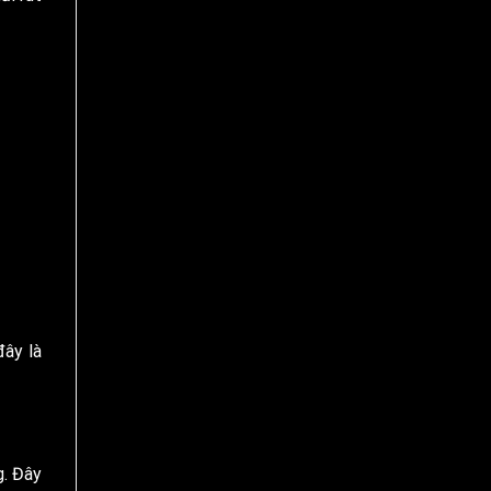
đây là
g. Đây