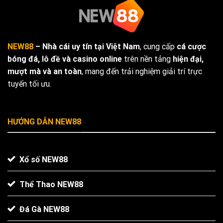
Chóng
Trong
1
Phút
NEW88
– Nhà cái uy tín tại Việt Nam
, cung cấp
cá cược
bóng đá, lô đề và casino online
trên nền tảng
hiện đại,
mượt mà và an toàn
, mang đến trải nghiệm giải trí trực
tuyến tối ưu.
HƯỚNG DẪN NEW88
Xổ số NEW88
Thể Thao NEW88
Đá Gà NEW88