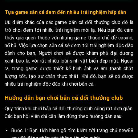
Tựa game săn cá đem đến nhiều trải nghiệm hấp dẫn
Ưu điểm khác của các game bắn cá đổi thưởng club đó là
trò chơi đem tới nhiều trải nghiệm mới lạ. Nếu bạn đã cảm
thấy quá quen thuộc với những game thuộc chủ đề casino,
nổ hũ. Việc lựa chọn săn cá sẽ đem tới trải nghiệm độc đáo
dành cho bạn. Người chơi sẽ được khám phá đại dương
xanh bao la, với rất nhiều loài sinh vật biển đẹp mặt. Ngoài
ra, trong game được thiết kế hình ảnh và âm thanh chất
lượng tốt, tạo sự chân thực nhất. Khi đó, bạn sẽ có được
nhiều trải nghiệm độc đáo khi chơi bắn cá.
Hướng dẫn bạn chơi bắn cá đổi thưởng club
Quy trình khi chơi bắn cá đổi thưởng club cũng rất đơn giản.
Các bạn hội viên chỉ cần làm đúng theo hướng dẫn sau:
Bước 1: Bạn tiến hành gõ tìm kiếm tới trang chủ new88