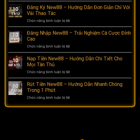
Đá
Gà
Đăng Ký New88 – Hướng Dẫn Đơn Giản Chỉ Với
10
Tre
Vài Thao Tác
Th12
Là
Chức năng bình luận bị tắt
ở
Gì?
Đăng
Bí
Ký
Đăng Nhập New88 – Trải Nghiệm Cá Cược Đỉnh
Kíp
10
New88
Chọn
Cao
Th12
–
Chiến
Chức năng bình luận bị tắt
ở
Hướng
Kê
Đăng
Dẫn
Mạnh
Nhập
Nạp Tiền New88 – Hướng Dẫn Chi Tiết Cho
Đơn
Mẽ,
10
New88
Giản
Mọi Tân Thủ
Đá
Th12
–
Chỉ
Tốt
Chức năng bình luận bị tắt
ở
Trải
Với
Nạp
Nghiệm
Vài
Tiền
Rút Tiền New88 – Hướng Dẫn Nhanh Chóng
Cá
Thao
10
New88
Cược
Trong 1 Phút
Tác
Th12
–
Đỉnh
Chức năng bình luận bị tắt
ở
Hướng
Cao
Rút
Dẫn
Tiền
Chi
New88
Tiết
–
Cho
Hướng
Mọi
Dẫn
Tân
Nhanh
Thủ