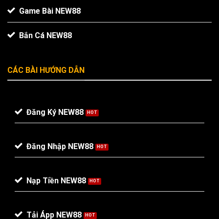
Game Bài NEW88
Bắn Cá NEW88
CÁC BÀI HƯỚNG DẪN
Đăng Ký NEW88
Đăng Nhập NEW88
Nạp Tiền NEW88
Tải Ápp NEW88