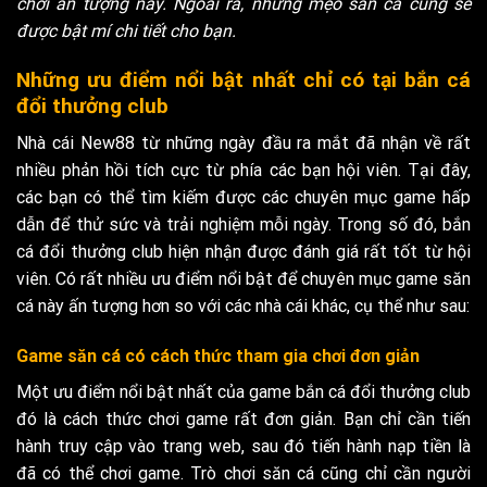
chơi ấn tượng này. Ngoài ra, những mẹo săn cá cũng sẽ
được bật mí chi tiết cho bạn.
Những ưu điểm nổi bật nhất chỉ có tại bắn cá
đổi thưởng club
Nhà cái New88 từ những ngày đầu ra mắt đã nhận về rất
nhiều phản hồi tích cực từ phía các bạn hội viên. Tại đây,
các bạn có thể tìm kiếm được các chuyên mục game hấp
dẫn để thử sức và trải nghiệm mỗi ngày. Trong số đó, bắn
cá đổi thưởng club hiện nhận được đánh giá rất tốt từ hội
viên. Có rất nhiều ưu điểm nổi bật để chuyên mục game săn
cá này ấn tượng hơn so với các nhà cái khác, cụ thể như sau:
Game săn cá có cách thức tham gia chơi đơn giản
Một ưu điểm nổi bật nhất của game bắn cá đổi thưởng club
đó là cách thức chơi game rất đơn giản. Bạn chỉ cần tiến
hành truy cập vào trang web, sau đó tiến hành nạp tiền là
đã có thể chơi game. Trò chơi săn cá cũng chỉ cần người