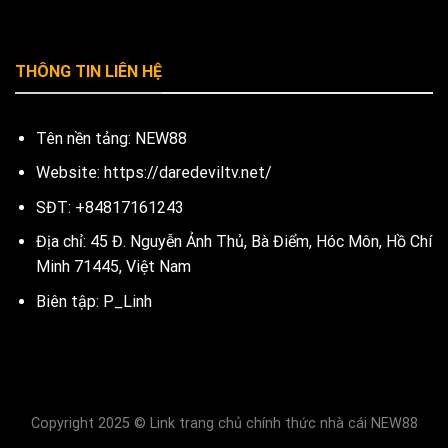
THÔNG TIN LIÊN HỆ
Tên nền tảng: NEW88
Website: https://daredeviltv.net/
SĐT: +84817161243
Địa chỉ: 45 Đ. Nguyễn Ảnh Thủ, Bà Điểm, Hóc Môn, Hồ Chí
Minh 71445, Việt Nam
Biên tập: P_Linh
Copyright 2025 © Link trang chủ chính thức nhà cái NEW88