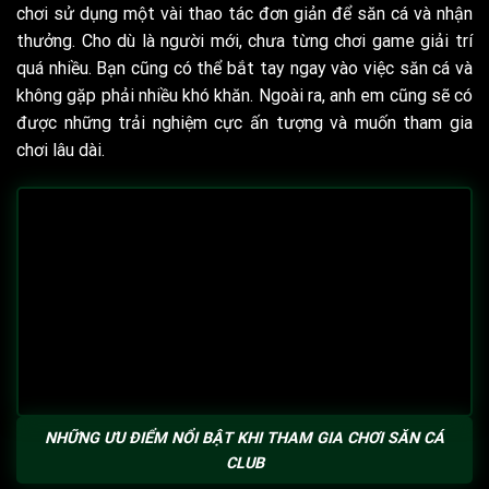
chơi sử dụng một vài thao tác đơn giản để săn cá và nhận
thưởng. Cho dù là người mới, chưa từng chơi game giải trí
quá nhiều. Bạn cũng có thể bắt tay ngay vào việc săn cá và
không gặp phải nhiều khó khăn. Ngoài ra, anh em cũng sẽ có
được những trải nghiệm cực ấn tượng và muốn tham gia
chơi lâu dài.
NHỮNG ƯU ĐIỂM NỔI BẬT KHI THAM GIA CHƠI SĂN CÁ
CLUB