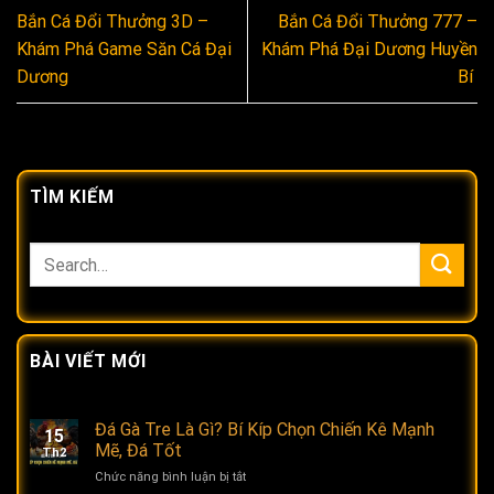
Bắn Cá Đổi Thưởng 3D –
Bắn Cá Đổi Thưởng 777 –
Khám Phá Game Săn Cá Đại
Khám Phá Đại Dương Huyền
Dương
Bí
TÌM KIẾM
BÀI VIẾT MỚI
Đá Gà Tre Là Gì? Bí Kíp Chọn Chiến Kê Mạnh
15
Mẽ, Đá Tốt
Th2
Chức năng bình luận bị tắt
ở