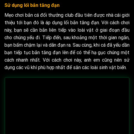
Sử dụng lối bắn tăng đạn
Mẹo chơi bắn cá đổi thưởng club đầu tiên được nhà cái giới
thiệu tới bạn đó là áp dụng lối bắn tăng đạn. Với cách chơi
này, bạn sẽ cần bắn liên tiếp vào loài vật ở giai đoạn đầu
cho chúng yếu đi. Tiếp đến, sau khoảng một thời gian ngắn,
bạn bấm chậm lại và dãn đạn ra. Sau cùng, khi cá đã yếu dần
bạn tiếp tục bắn tăng đạn lên để có thể hạ gục chúng một
cách nhanh nhất. Với cách chơi này, anh em cũng nên sử
dụng các vũ khí phù hợp nhất để săn các loài sinh vật biển.