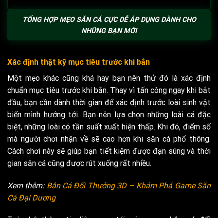
TỔNG HỢP MẸO SĂN CÁ CỰC DỄ ÁP DỤNG DÀNH CHO
NHỮNG BẠN MỚI
Xác định thật kỹ mục tiêu trước khi bắn
Một mẹo khác cũng khá hay bạn nên thử đó là xác định
chuẩn mục tiêu trước khi bắn. Thay vì tấn công ngay khi bắt
đầu, bạn cần dành thời gian để xác định trước loài sinh vật
biển mình hướng tới. Bạn nên lựa chọn những loài cá đặc
biệt, những loài có tần suất xuất hiện thấp. Khi đó, điểm số
mà người chơi nhận về sẽ cao hơn khi săn cá phổ thông.
Cách chơi này sẽ giúp bạn tiết kiệm được đạn súng và thời
gian săn cá cũng được rút xuống rất nhiều.
Xem thêm:
Bắn Cá Đổi Thưởng 3D – Khám Phá Game Săn
Cá Đại Dương