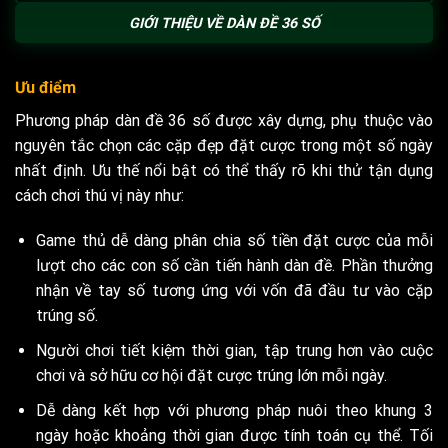
GIỚI THIỆU VỀ DÀN ĐỀ 36 SỐ
Ưu điểm
Phương pháp dàn đề 36 số được xây dựng, phụ thuộc vào
nguyên tắc chọn các cặp đẹp đặt cược trong một số ngày
nhất định. Ưu thế nổi bật có thể thấy rõ khi thử tận dụng
cách chơi thú vị này như:
Game thủ dễ dàng phân chia số tiền đặt cược của mỗi
lượt cho các con số cần tiến hành dàn đề. Phần thưởng
nhận về tay số tương ứng với vốn đã đầu tư vào cặp
trúng số.
Người chơi tiết kiệm thời gian, tập trung hơn vào cuộc
chơi và sở hữu cơ hội đặt cược trúng lớn mỗi ngày.
Dễ dàng kết hợp với phương pháp nuôi theo khung 3
ngày hoặc khoảng thời gian được tính toán cụ thể. Tối