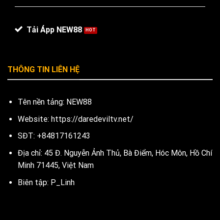
Tải Ápp NEW88
THÔNG TIN LIÊN HỆ
Tên nền tảng: NEW88
Website: https://daredeviltv.net/
SĐT: +84817161243
Địa chỉ: 45 Đ. Nguyễn Ảnh Thủ, Bà Điểm, Hóc Môn, Hồ Chí
Minh 71445, Việt Nam
Biên tập: P_Linh