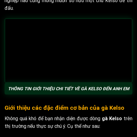
nghiệp nào cũng mong muốn sở hữu một chú Kelso để thi
đấu.
THÔNG TIN GIỚI THIỆU CHI TIẾT VỀ GÀ KELSO ĐẾN ANH EM
Giới thiệu các đặc điểm cơ bản của gà Kelso
Không quá khó để bạn nhận diện được dòng
gà Kelso
trên
thị trường nếu thực sự chú ý. Cụ thể như sau: