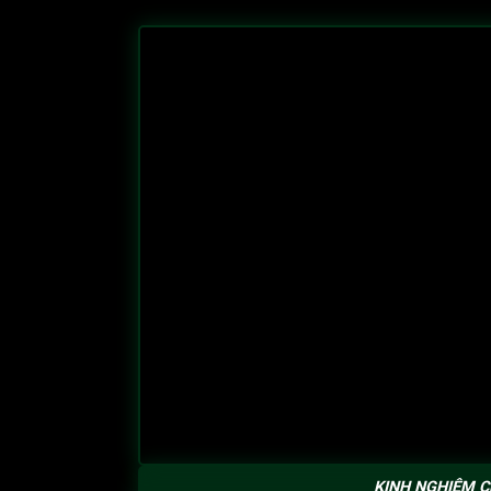
KINH NGHIỆM C