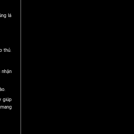
úng lá
o thủ.
c nhận
ào.
y giúp
ể mang