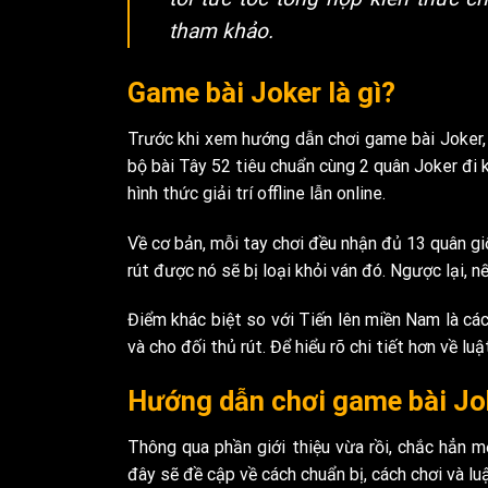
tham khảo.
Game bài Joker là gì?
Trước khi xem hướng dẫn chơi game bài Joker
bộ bài Tây 52 tiêu chuẩn cùng 2 quân Joker đi 
hình thức giải trí offline lẫn online.
Về cơ bản, mỗi tay chơi đều nhận đủ 13 quân gi
rút được nó sẽ bị loại khỏi ván đó. Ngược lại, n
Điểm khác biệt so với Tiến lên miền Nam là các
và cho đối thủ rút. Để hiểu rõ chi tiết hơn về l
Hướng dẫn chơi game bài Jo
Thông qua phần giới thiệu vừa rồi, chắc hẳn 
đây sẽ đề cập về cách chuẩn bị, cách chơi và luậ