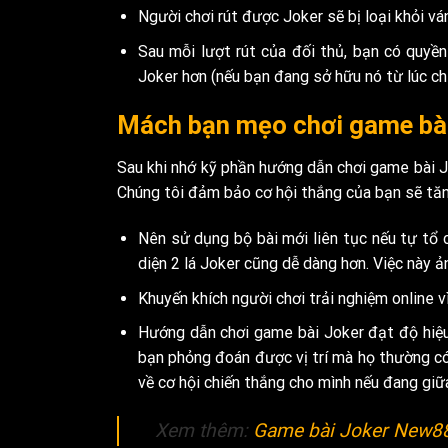
Người chơi rút được Joker sẽ bị loại khỏi ván
Sau mỗi lượt rút của đối thủ, bạn có quyền
Joker hơn (nếu bạn đang sở hữu nó từ lúc chi
Mách bạn mẹo chơi game bài
Sau khi nhớ kỹ phần hướng dẫn chơi game bài J
Chúng tôi đảm bảo cơ hội thắng của bạn sẽ tăn
Nên sử dụng bộ bài mới liên tục nếu tự tổ 
diện 2 lá Joker cũng dễ dàng hơn. Việc này ản
Khuyến khích người chơi trải nghiệm online v
Hướng dẫn chơi game bài Joker đạt độ hiệu 
bạn phỏng đoán được vị trí mà họ thường có
về cơ hội chiến thắng cho mình nếu đang giữa
Xem thêm:
Game bài Joker New88 