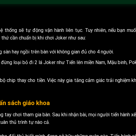
hệ thống sẽ tự động vận hành liên tục. Tuy nhiên, nếu bạn muố
 thứ cần chuẩn bị khi chơi Joker như sau:
g sàn hay ngồi trên bàn với không gian đủ cho 4 người.
 đừng loại bỏ đi 2 lá Joker như Tiến lên miền Nam, Mậu binh, Pok
bộ chip thay cho tiền. Việc này gia tăng cảm giác trải nghiệm kh
ẩn sách giáo khoa
 tay chơi tham gia bàn. Sau khi nhận bài, mọi người tiến hành x
uân thủ trình tự nào cả.