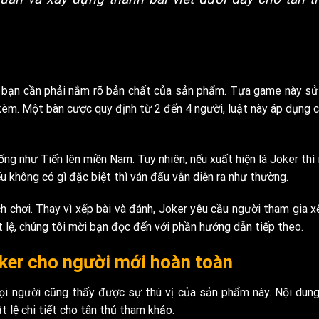
, bạn cần phải nắm rõ bản chất của sản phẩm. Tựa game này s
kèm. Một bàn cược quy định từ 2 đến 4 người, luật này áp dụng 
ống như Tiến lên miền Nam. Tuy nhiên, nếu xuất hiện lá Joker thì
ếu không có gì đặc biệt thì ván đấu vẫn diễn ra như thường.
h chơi. Thay vì xếp bài và đánh, Joker yêu cầu người tham gia x
uật lệ, chúng tôi mời bạn đọc đến với phần hướng dẫn tiếp theo.
ker cho người mới hoàn toàn
mọi người cũng thấy được sự thú vị của sản phẩm này. Nội dun
t lệ chi tiết cho tân thủ tham khảo.