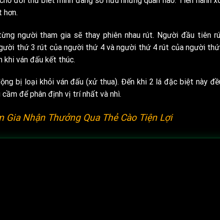
cho đối thủ biết mình đang sở hữu những quân nào. Tiến hành x
t hơn.
ừng người tham gia sẽ thay phiên nhau rút. Người đầu tiên r
người thứ 3 rút của người thứ 4 và người thứ 4 rút của người thứ
n khi ván đấu kết thúc.
g bị loại khỏi ván đấu (xử thua). Đến khi 2 lá đặc biệt này đề
 cầm để phân định vị trí nhất và nhì.
m Gia Nhận Thưởng Qua Thẻ Cào Tiện Lợi