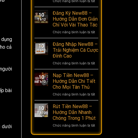
Chức năng bình luận bị tắt
ở
Đá
Gà
Đăng Ký New88 –
10
Tre
Hướng Dẫn Đơn Giản
Th12
Là
Chỉ Với Vài Thao Tác
Gì?
Chức năng bình luận bị tắt
ở
Bí
Đăng
Kíp
ử dụng
Ký
Chọn
Đăng Nhập New88 –
10
cho cả
New88
Chiến
Trải Nghiệm Cá Cược
Th12
–
Kê
Đỉnh Cao
Hướng
Mạnh
Chức năng bình luận bị tắt
ở
Dẫn
Mẽ,
 người
Đăng
Đơn
Đá
Nhập
Giản
Nạp Tiền New88 –
Tốt
10
New88
Chỉ
Hướng Dẫn Chi Tiết
Th12
–
Với
Cho Mọi Tân Thủ
Trải
ếp bài
Vài
Chức năng bình luận bị tắt
ở
Nghiệm
Thao
Nạp
Cá
Tác
Tiền
Cược
Rút Tiền New88 –
10
New88
Đỉnh
Hướng Dẫn Nhanh
Th12
–
Cao
Chóng Trong 1 Phút
Hướng
Chức năng bình luận bị tắt
ở
g dưới
Dẫn
Rút
Chi
Tiền
Tiết