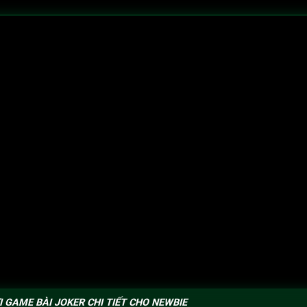
 GAME BÀI JOKER CHI TIẾT CHO NEWBIE