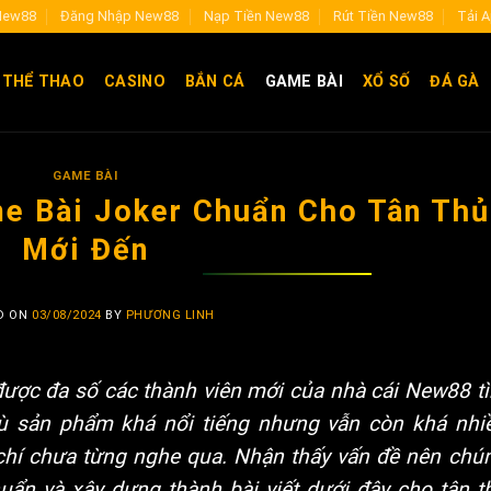
New88
Đăng Nhập New88
Nạp Tiền New88
Rút Tiền New88
Tải 
THỂ THAO
CASINO
BẮN CÁ
GAME BÀI
XỔ SỐ
ĐÁ GÀ
GAME BÀI
e Bài Joker Chuẩn Cho Tân Thủ
Mới Đến
D ON
03/08/2024
BY
PHƯƠNG LINH
được đa số các thành viên mới của nhà cái New88 t
dù sản phẩm khá nổi tiếng nhưng vẫn còn khá nhi
 chí chưa từng nghe qua. Nhận thấy vấn đề nên chú
huẩn và xây dựng thành bài viết dưới đây cho tân t