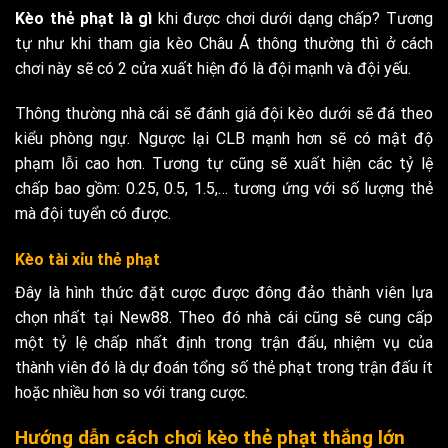
Kèo thẻ phạt là gì
khi được chơi dưới dạng chấp? Tương
tự như khi tham gia kèo Châu Á thông thường thì ở cách
chơi này sẽ có 2 cửa xuất hiện đó là đội mạnh và đội yếu.
Thông thường nhà cái sẽ đánh giá đội kèo dưới sẽ đá theo
kiểu phòng ngự. Ngược lại CLB mạnh hơn sẽ có mật độ
phạm lỗi cao hơn. Tương tự cũng sẽ xuất hiện các tỷ lệ
chấp bao gồm: 0.25, 0.5, 1.5,… tương ứng với số lượng thẻ
mà đội tuyển có được.
Kèo tài xỉu thẻ phạt
Đây là hình thức đặt cược được đông đảo thành viên lựa
chọn nhất tại New88. Theo đó nhà cái cũng sẽ cung cấp
một tỷ lệ chấp nhất định trong trận đấu, nhiệm vụ của
thành viên đó là dự đoán tổng số thẻ phạt trong trận đấu ít
hoặc nhiều hơn so với trang cược.
Hướng dẫn cách chơi kèo thẻ phạt thắng lớn