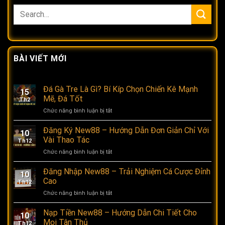
BÀI VIẾT MỚI
Đá Gà Tre Là Gì? Bí Kíp Chọn Chiến Kê Mạnh
15
Mẽ, Đá Tốt
Th2
Chức năng bình luận bị tắt
ở
Đá
Gà
Đăng Ký New88 – Hướng Dẫn Đơn Giản Chỉ Với
10
Tre
Vài Thao Tác
Th12
Là
Chức năng bình luận bị tắt
ở
Gì?
Đăng
Bí
Ký
Đăng Nhập New88 – Trải Nghiệm Cá Cược Đỉnh
Kíp
10
New88
Chọn
Cao
Th12
–
Chiến
Chức năng bình luận bị tắt
ở
Hướng
Kê
Đăng
Dẫn
Mạnh
Nhập
Nạp Tiền New88 – Hướng Dẫn Chi Tiết Cho
Đơn
Mẽ,
10
New88
Giản
Mọi Tân Thủ
Đá
Th12