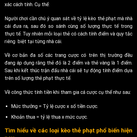
xác cách tính. Cụ thể:
Người chơi cần chú ý quan sát về tỷ lệ kèo thẻ phạt mà nhà
cái đưa ra, sau đó so sánh cùng số lượng thực tế trong
thực tế. Tuy nhiên mỗi loại thẻ có cách tính điểm và quy tắc
riêng biệt tại từng nhà cái.
Về cơ bản đa số các trang cược có trên thị trường đều
đang áp dụng rằng thẻ đỏ là 2 điểm và thẻ vàng là 1 điểm.
Sau khi kết thúc trận đấu nhà cái sẽ tự động tính điểm dựa
trên số lượng thẻ phạt thực tế.
Về công thức tính tiền khi tham gia cá cược cụ thể như sau:
Mức thưởng = Tỷ lệ cược x số tiền cược.
Khoản thua = tỷ lệ thua x mức cược.
Tìm hiểu về các loại kèo thẻ phạt phổ biến hiện