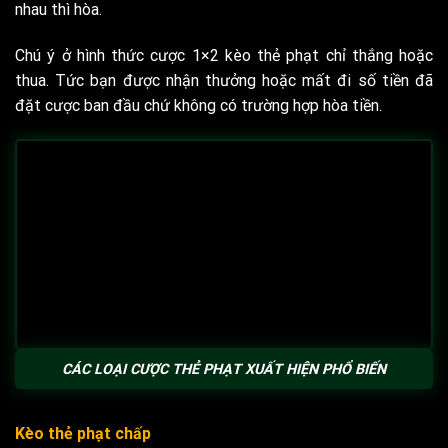
nhau thì hòa.
Chú ý ở hình thức cược 1×2 kèo thẻ phạt chỉ thắng hoặc
thua. Tức bạn được nhận thưởng hoặc mất đi số tiền đã
đặt cược ban đầu chứ không có trường hợp hòa tiền.
CÁC LOẠI CƯỢC THẺ PHẠT XUẤT HIỆN PHỔ BIẾN
Kèo thẻ phạt chấp