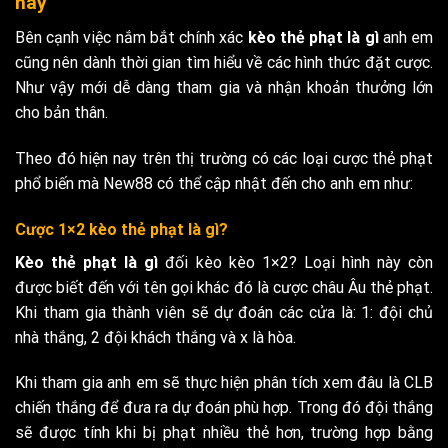
nay
Bên cạnh việc nắm bắt chính xác
kèo thẻ phạt là gì
anh em
cũng nên dành thời gian tìm hiểu về các hình thức đặt cược.
Như vậy mới dễ dàng tham gia và nhận khoản thưởng lớn
cho bản thân.
Theo đó hiện nay trên thị trường có các loại cược thẻ phạt
phổ biến mà New88 có thể cập nhật đến cho anh em như:
Cược 1×2 kèo thẻ phạt là gì?
Kèo thẻ phạt là gì
đối kèo kèo 1×2? Loại hình này còn
được biết đến với tên gọi khác đó là cược châu Âu thẻ phạt.
Khi tham gia thành viên sẽ dự đoán các cửa là: 1: đội chủ
nhà thắng, 2 đội khách thắng và x là hòa.
Khi tham gia anh em sẽ thực hiện phân tích xem đâu là CLB
chiến thắng để đưa ra dự đoán phù hợp. Trong đó đội thắng
sẽ được tính khi bị phạt nhiều thẻ hơn, trường hợp bằng