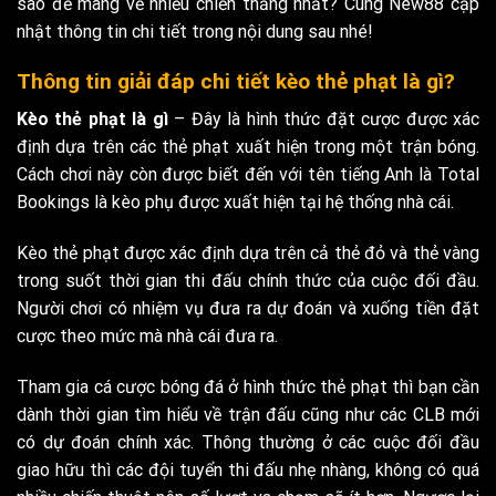
sao để mang về nhiều chiến thắng nhất? Cùng New88 cập
nhật thông tin chi tiết trong nội dung sau nhé!
Thông tin giải đáp chi tiết kèo thẻ phạt là gì?
Kèo thẻ phạt là gì
– Đây là hình thức đặt cược được xác
định dựa trên các thẻ phạt xuất hiện trong một trận bóng.
Cách chơi này còn được biết đến với tên tiếng Anh là Total
Bookings là kèo phụ được xuất hiện tại hệ thống nhà cái.
Kèo thẻ phạt được xác định dựa trên cả thẻ đỏ và thẻ vàng
trong suốt thời gian thi đấu chính thức của cuộc đối đầu.
Người chơi có nhiệm vụ đưa ra dự đoán và xuống tiền đặt
cược theo mức mà nhà cái đưa ra.
Tham gia cá cược bóng đá ở hình thức thẻ phạt thì bạn cần
dành thời gian tìm hiểu về trận đấu cũng như các CLB mới
có dự đoán chính xác. Thông thường ở các cuộc đối đầu
giao hữu thì các đội tuyển thi đấu nhẹ nhàng, không có quá