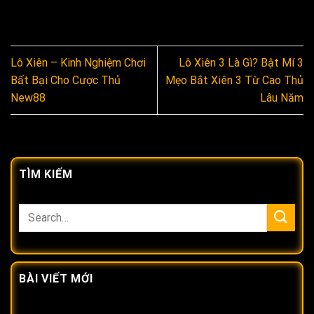
Lô Xiên – Kinh Nghiệm Chơi
Lô Xiên 3 Là Gì? Bật Mí 3
Bất Bại Cho Cược Thủ
Mẹo Bắt Xiên 3 Từ Cao Thủ
New88
Lâu Năm
TÌM KIẾM
BÀI VIẾT MỚI