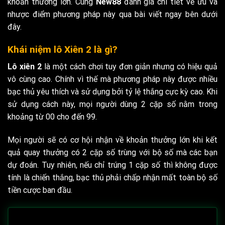
khoản thưởng lớn. Cùng
New88
đánh giá chi tiết về ưu và
nhược điểm phương pháp này qua bài viết ngay bên dưới
đây.
Khái niệm lô Xiên 2 là gì?
Lô xiên 2
là một cách chơi tuy đơn giản nhưng có hiệu quả
vô cùng cao. Chính vì thế mà phương pháp này được nhiều
bạc thủ yêu thích và sử dụng bởi tỷ lệ thắng cực kỳ cao. Khi
sử dụng cách này, mọi người dùng 2 cặp số nằm trong
khoảng từ 00 cho đến 99.
Mọi người sẽ có cơ hội nhận về khoản thưởng lớn khi kết
quả quay thưởng có 2 cặp số trùng với bộ số mà các bạn
dự đoán. Tuy nhiên, nếu chỉ trúng 1 cặp số thì không được
tính là chiến thắng, bạc thủ phải chấp nhận mất toàn bộ số
tiền cược ban đầu.