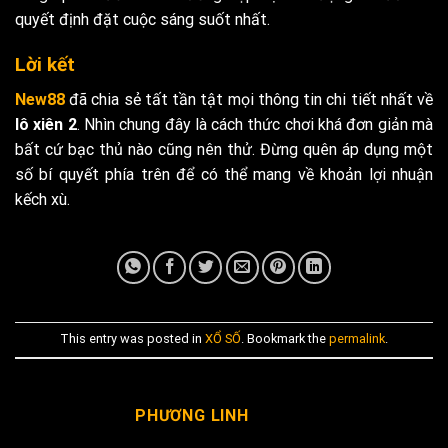
quyết định đặt cuộc sáng suốt nhất.
Lời kết
New88
đã chia sẻ tất tần tật mọi thông tin chi tiết nhất về
lô xiên 2
. Nhìn chung đây là cách thức chơi khá đơn giản mà
bất cứ bạc thủ nào cũng nên thử. Đừng quên áp dụng một
số bí quyết phía trên để có thể mang về khoản lợi nhuận
kếch xù.
This entry was posted in
XỔ SỐ
. Bookmark the
permalink
.
PHƯƠNG LINH