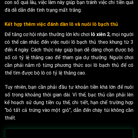
con số quá lâu, việc làm này giúp bạn tránh việc chi tiền quá
đà dễ dẫn đến tình trạng mất trắng.
Kết hợp thêm việc đánh dàn lô và nuôi lô bạch thủ
Để tăng cơ hội nhận thưởng lớn khi chơi
lô xiên 2
, mọi người
có thể cân nhắc đến việc nuôi lô bạch thủ theo khung từ 3
đến 4 ngày. Cách thức này giúp bạn dễ dàng chọn được bộ
số có tỷ lệ thắng cao để tham gia dự thưởng. Người chơi
cần phải nắm rõ từng phương thức soi lô bạch thủ để có
thể tìm được bộ lô có tỷ lệ thắng cao.
Tuy nhiên, bạn cần phải đầu tư khoản tiền khá lớn để nuôi
số trong khoảng thời gian dài. Vì thế, bạc thủ cần phải lên
kế hoạch sử dụng tiền cụ thể, chi tiết, hạn chế trường hợp
“bỏ tất cả trứng vào một giỏ”, dẫn đến cháy túi không cần
thiết.