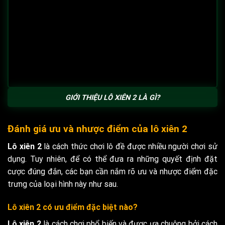
GIỚI THIỆU LÔ XIÊN 2 LÀ GÌ?
Đánh giá ưu và nhược điểm của lô xiên 2
Lô xiên 2
là cách thức chơi lô đề được nhiều người chơi sử
dụng. Tuy nhiên, để có thể đưa ra những quyết định đặt
cược đúng đắn, các bạn cần nắm rõ ưu và nhược điểm đặc
trưng của loại hình này như sau.
Lô xiên 2 có ưu điểm đặc biệt nào?
Lô xiên 2
là cách chơi phổ biến và được ưa chuộng bởi cách