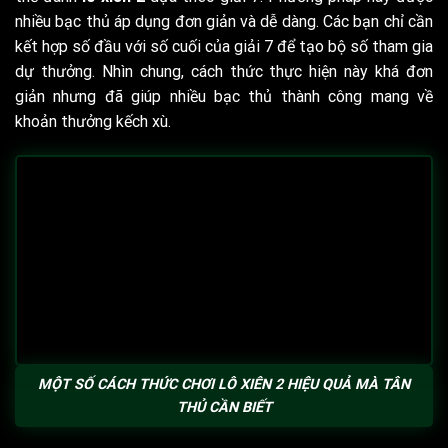
nhiều bạc thủ áp dụng đơn giản và dễ dàng. Các bạn chỉ cần
kết hợp số đầu với số cuối của giải 7 để tạo bộ số tham gia
dự thưởng. Nhìn chung, cách thức thực hiện này khá đơn
giản nhưng đã giúp nhiều bạc thủ thành công mang về
khoản thưởng kếch xù.
MỘT SỐ CÁCH THỨC CHƠI LÔ XIÊN 2 HIỆU QUẢ MÀ TÂN
THỦ CẦN BIẾT