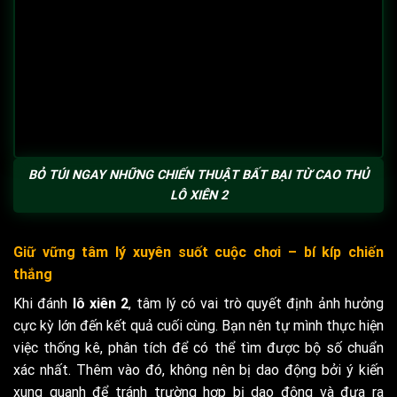
BỎ TÚI NGAY NHỮNG CHIẾN THUẬT BẤT BẠI TỪ CAO THỦ
LÔ XIÊN 2
Giữ vững tâm lý xuyên suốt cuộc chơi – bí kíp chiến
thắng
Khi đánh
lô xiên 2
, tâm lý có vai trò quyết định ảnh hưởng
cực kỳ lớn đến kết quả cuối cùng. Bạn nên tự mình thực hiện
việc thống kê, phân tích để có thể tìm được bộ số chuẩn
xác nhất. Thêm vào đó, không nên bị dao động bởi ý kiến
xung quanh để tránh trường hợp bị dao động và đưa ra