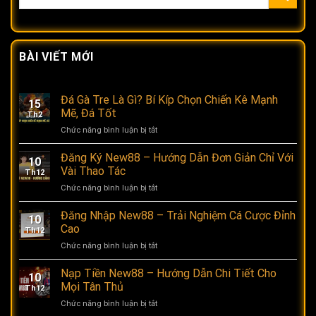
BÀI VIẾT MỚI
Đá Gà Tre Là Gì? Bí Kíp Chọn Chiến Kê Mạnh
15
Mẽ, Đá Tốt
Th2
Chức năng bình luận bị tắt
ở
Đá
Gà
Đăng Ký New88 – Hướng Dẫn Đơn Giản Chỉ Với
10
Tre
Vài Thao Tác
Th12
Là
Chức năng bình luận bị tắt
ở
Gì?
Đăng
Bí
Ký
Đăng Nhập New88 – Trải Nghiệm Cá Cược Đỉnh
Kíp
10
New88
Chọn
Cao
Th12
–
Chiến
Chức năng bình luận bị tắt
ở
Hướng
Kê
Đăng
Dẫn
Mạnh
Nhập
Nạp Tiền New88 – Hướng Dẫn Chi Tiết Cho
Đơn
Mẽ,
10
New88
Giản
Mọi Tân Thủ
Đá
Th12
–
Chỉ
Tốt
Chức năng bình luận bị tắt
ở
Trải
Với
Nạp