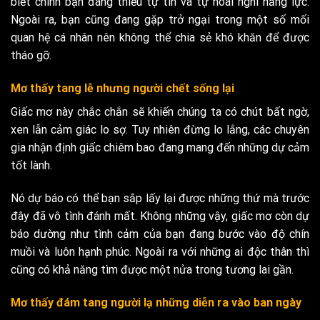
biết chính bạn đang thiếu tự tin và tự hoài nghi năng lực.
Ngoài ra, bạn cũng đang gặp trở ngại trong một số mối
quan hệ cá nhân nên không thể chia sẻ khó khăn để được
tháo gỡ.
Mơ thấy tang lễ nhưng người chết sống lại
Giấc mơ này chắc chắn sẽ khiến chúng ta có chút bất ngờ,
xen lẫn cảm giác lo sợ. Tuy nhiên đừng lo lắng, các chuyên
gia nhận định giấc chiêm bao đang mang đến những dự cảm
tốt lành.
Nó dự báo có thể bạn sắp lấy lại được những thứ mà trước
đây đã vô tình đánh mất. Không những vậy, giấc mơ còn dự
báo dường như tình cảm của bạn đang bước vào độ chín
muồi và luôn hạnh phúc. Ngoài ra với những ai độc thân thì
cũng có khả năng tìm được một nửa trong tương lai gần.
Mơ thấy đám tang người lạ những diễn ra vào ban ngày