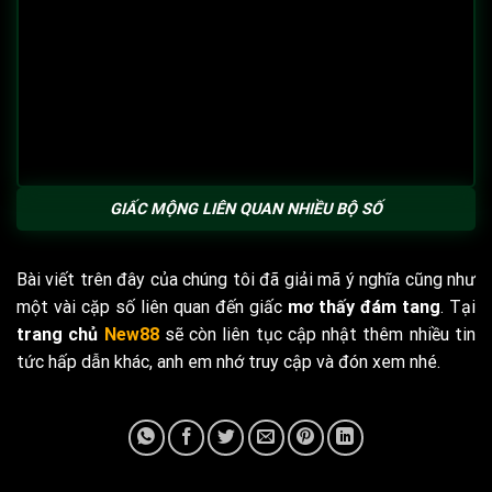
GIẤC MỘNG LIÊN QUAN NHIỀU BỘ SỐ
Bài viết trên đây của chúng tôi đã giải mã ý nghĩa cũng như
một vài cặp số liên quan đến giấc
mơ thấy đám tang
. Tại
trang chủ
New88
sẽ còn liên tục cập nhật thêm nhiều tin
tức hấp dẫn khác, anh em nhớ truy cập và đón xem nhé.