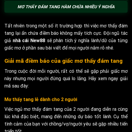
MƠ THẤY ĐÁM TANG HÀM CHỨA NHIỀU Ý NGHĨA
Tất nhiên trong một số ít trường hợp thì việc mơ thấy đám
tang lại ẩn chứa điềm báo không mấy tích cực. Đội ngũ tác
giả
nhà cái New88
sẽ phân tích ý nghĩa lành/dữ của từng
giấc mơ ở phần sau bài viết để mọi người nắm rõ nhé.
Giải mã điềm báo của giấc mơ thấy đám tang
Trong cuộc đời mỗi người, rất có thể sẽ gặp phải giấc mơ
này nhưng mọi người đừng quá lo lắng. Hãy xem ngay giải
mã sau đây:
Mơ thấy tang lễ dành cho 2 người
Việc ngủ mơ thấy đám tang của 2 người đang diễn ra cùng
lúc khá đặc biệt, mang đến những dự báo tốt lành. Cụ thể
tình cảm của bạn với chồng/vợ/người yêu sẽ gặp nhiều tiến
triển tốt.