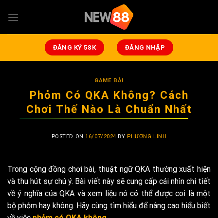
Skip
to
content
ĐĂNG KÝ 58K
ĐĂNG NHẬP
GAME BÀI
Phỏm Có QKA Không? Cách
Chơi Thế Nào Là Chuẩn Nhất
POSTED ON
16/07/2024
BY
PHƯƠNG LINH
Trong cộng đồng chơi bài, thuật ngữ QKA thường xuất hiện
và thu hút sự chú ý. Bài viết này sẽ cung cấp cái nhìn chi tiết
về ý nghĩa của QKA và xem liệu nó có thể được coi là một
bộ phỏm hay không. Hãy cùng tìm hiểu để nâng cao hiểu biết
về việc
phỏm có QKA
không
.