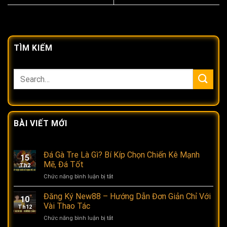
TÌM KIẾM
BÀI VIẾT MỚI
Đá Gà Tre Là Gì? Bí Kíp Chọn Chiến Kê Mạnh
15
Mẽ, Đá Tốt
Th2
Chức năng bình luận bị tắt
ở
Đá
Gà
Đăng Ký New88 – Hướng Dẫn Đơn Giản Chỉ Với
10
Tre
Vài Thao Tác
Th12
Là
Chức năng bình luận bị tắt
ở
Gì?
Đăng