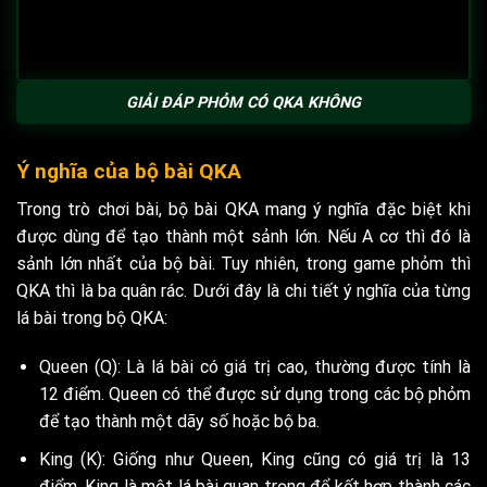
GIẢI ĐÁP PHỎM CÓ QKA KHÔNG
Ý nghĩa của bộ bài QKA
Trong trò chơi bài, bộ bài QKA mang ý nghĩa đặc biệt khi
được dùng để tạo thành một sảnh lớn. Nếu A cơ thì đó là
sảnh lớn nhất của bộ bài. Tuy nhiên, trong game phỏm thì
QKA thì là ba quân rác. Dưới đây là chi tiết ý nghĩa của từng
lá bài trong bộ QKA:
Queen (Q): Là lá bài có giá trị cao, thường được tính là
12 điểm. Queen có thể được sử dụng trong các bộ phỏm
để tạo thành một dãy số hoặc bộ ba.
King (K): Giống như Queen, King cũng có giá trị là 13
điểm. King là một lá bài quan trọng để kết hợp thành các