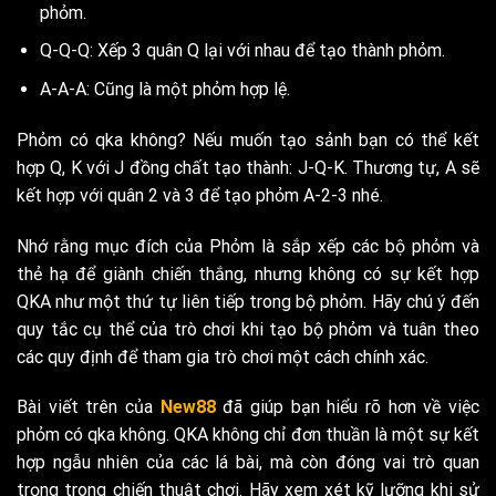
phỏm.
Q-Q-Q: Xếp 3 quân Q lại với nhau để tạo thành phỏm.
A-A-A: Cũng là một phỏm hợp lệ.
Phỏm có qka không? Nếu muốn tạo sảnh bạn có thể kết
hợp Q, K với J đồng chất tạo thành: J-Q-K. Thương tự, A sẽ
kết hợp với quân 2 và 3 để tạo phỏm A-2-3 nhé.
Nhớ rằng mục đích của Phỏm là sắp xếp các bộ phỏm và
thẻ hạ để giành chiến thắng, nhưng không có sự kết hợp
QKA như một thứ tự liên tiếp trong bộ phỏm. Hãy chú ý đến
quy tắc cụ thể của trò chơi khi tạo bộ phỏm và tuân theo
các quy định để tham gia trò chơi một cách chính xác.
Bài viết trên của
New88
đã giúp bạn hiểu rõ hơn về việc
phỏm có qka không. QKA không chỉ đơn thuần là một sự kết
hợp ngẫu nhiên của các lá bài, mà còn đóng vai trò quan
trọng trong chiến thuật chơi. Hãy xem xét kỹ lưỡng khi sử