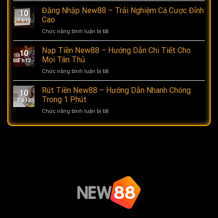
Bí
Ký
Đăng Nhập New88 – Trải Nghiệm Cá Cược Đỉnh
Kíp
10
New88
Chọn
Cao
Th12
–
Chiến
Chức năng bình luận bị tắt
ở
Hướng
Kê
Đăng
Dẫn
Mạnh
Nhập
Nạp Tiền New88 – Hướng Dẫn Chi Tiết Cho
Đơn
Mẽ,
10
New88
Giản
Mọi Tân Thủ
Đá
Th12
–
Chỉ
Tốt
Chức năng bình luận bị tắt
ở
Trải
Với
Nạp
Nghiệm
Vài
Tiền
Rút Tiền New88 – Hướng Dẫn Nhanh Chóng
Cá
Thao
10
New88
Cược
Trong 1 Phút
Tác
Th12
–
Đỉnh
Chức năng bình luận bị tắt
ở
Hướng
Cao
Rút
Dẫn
Tiền
Chi
New88
Tiết
–
Cho
Hướng
Mọi
Dẫn
Tân
Nhanh
Thủ
Chóng
Trong
1
Phút