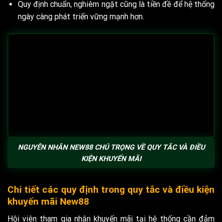
Quy định chuẩn, nghiêm ngặt cũng là tiền đề để hệ thống
ngày càng phát triển vững mạnh hơn.
NGUYÊN NHÂN NEW88 CHÚ TRỌNG VỀ QUY TẮC VÀ ĐIỀU
KIỆN KHUYẾN MÃI
Chi tiết các quy định trong quy tắc và điều kiện
khuyến mãi New88
Hội viên tham gia nhận khuyến mãi tại hệ thống cần đảm