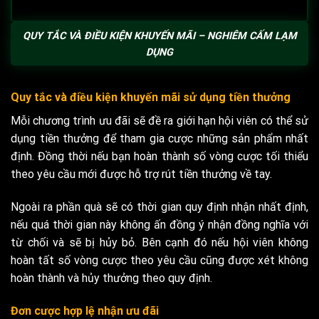
QUY TẮC VÀ ĐIỀU KIỆN KHUYẾN MÃI – NGHIÊM CẤM LẠM
DỤNG
Quy tắc và điều kiện khuyến mãi sử dụng tiền thưởng
Mỗi chương trình ưu đãi sẽ đề ra giới hạn hội viên có thể sử
dụng tiền thưởng để tham gia cược những sản phẩm nhất
định. Đồng thời nếu bạn hoàn thành số vòng cược tối thiểu
theo yêu cầu mới được hỗ trợ rút tiền thưởng về tay.
Ngoài ra phần quà sẽ có thời gian quy định nhận nhất định,
nếu quá thời gian này không ấn đồng ý nhận đồng nghĩa với
từ chối và sẽ bị hủy bỏ. Bên cạnh đó nếu hội viên không
hoàn tất số vòng cược theo yêu cầu cũng được xét không
hoàn thành và hủy thưởng theo quy định.
Đơn cược hợp lệ nhận ưu đãi