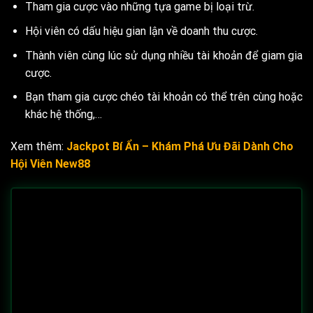
Tham gia cược vào những tựa game bị loại trừ.
Hội viên có dấu hiệu gian lận về doanh thu cược.
Thành viên cùng lúc sử dụng nhiều tài khoản để giam gia
cược.
Bạn tham gia cược chéo tài khoản có thể trên cùng hoặc
khác hệ thống,…
Xem thêm:
Jackpot Bí Ẩn – Khám Phá Ưu Đãi Dành Cho
Hội Viên New88