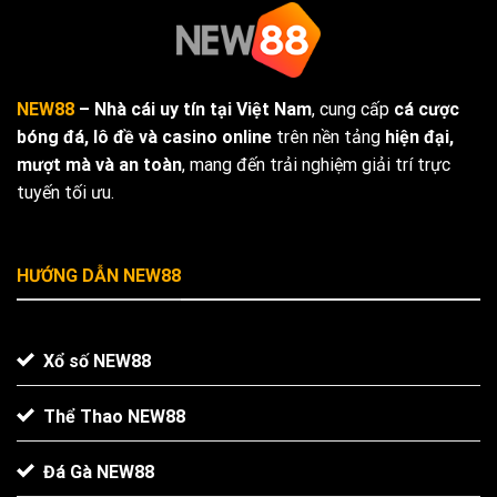
Chóng
Trong
1
Phút
NEW88
– Nhà cái uy tín tại Việt Nam
, cung cấp
cá cược
bóng đá, lô đề và casino online
trên nền tảng
hiện đại,
mượt mà và an toàn
, mang đến trải nghiệm giải trí trực
tuyến tối ưu.
HƯỚNG DẪN NEW88
Xổ số NEW88
Thể Thao NEW88
Đá Gà NEW88