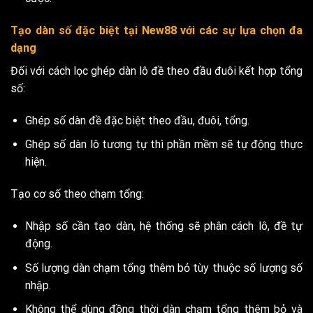
Tạo dàn số đặc biệt tại New88 với các sự lựa chọn đa
dạng
Đối với cách lọc ghép dàn lô đề theo đầu đuôi kết hợp tổng
số:
Ghép số dàn đề đặc biệt theo đầu, đuôi, tổng.
Ghép số dàn lô tương tự thì phần mềm sẽ tự động thực
hiện.
Tạo cơ số theo chạm tổng:
Nhập số cần tạo dàn, hệ thống sẽ phân cách lô, đề tự
động.
Số lượng dàn chạm tổng thêm bỏ tùy thuộc số lượng số
nhập.
Không thể dùng đồng thời dàn chạm tổng thêm bỏ và