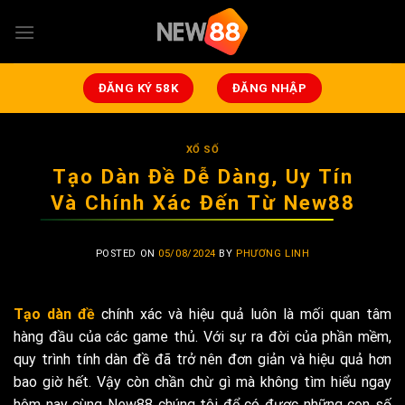
Skip
to
content
ĐĂNG KÝ 58K
ĐĂNG NHẬP
XỔ SỐ
Tạo Dàn Đề Dễ Dàng, Uy Tín
Và Chính Xác Đến Từ New88
POSTED ON
05/08/2024
BY
PHƯƠNG LINH
Tạo dàn đề
chính xác và hiệu quả luôn là mối quan tâm
hàng đầu của các game thủ. Với sự ra đời của phần mềm,
quy trình tính dàn đề đã trở nên đơn giản và hiệu quả hơn
bao giờ hết. Vậy còn chần chừ gì mà không tìm hiểu ngay
hôm nay cùng New88 chúng tôi để có được những con số