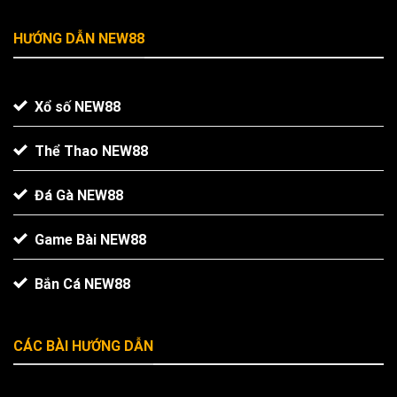
HƯỚNG DẪN NEW88
Xổ số NEW88
Thể Thao NEW88
Đá Gà NEW88
Game Bài NEW88
Bắn Cá NEW88
CÁC BÀI HƯỚNG DẪN