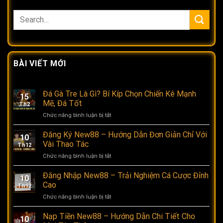
BÀI VIẾT MỚI
Đá Gà Tre Là Gì? Bí Kíp Chọn Chiến Kê Mạnh
15
Mẽ, Đá Tốt
Th2
Chức năng bình luận bị tắt
ở
Đá
Gà
Đăng Ký New88 – Hướng Dẫn Đơn Giản Chỉ Với
10
Tre
Vài Thao Tác
Th12
Là
Chức năng bình luận bị tắt
ở
Gì?
Đăng
Bí
Ký
Đăng Nhập New88 – Trải Nghiệm Cá Cược Đỉnh
Kíp
10
New88
Chọn
Cao
Th12
–
Chiến
Chức năng bình luận bị tắt
ở
Hướng
Kê
Đăng
Dẫn
Mạnh
Nhập
Nạp Tiền New88 – Hướng Dẫn Chi Tiết Cho
Đơn
Mẽ,
10
New88