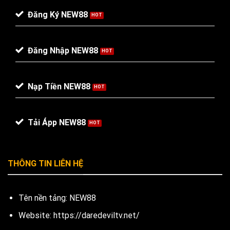
Đăng Ký NEW88
Đăng Nhập NEW88
Nạp Tiền NEW88
Tải Ápp NEW88
THÔNG TIN LIÊN HỆ
Tên nền tảng: NEW88
Website: https://daredeviltv.net/