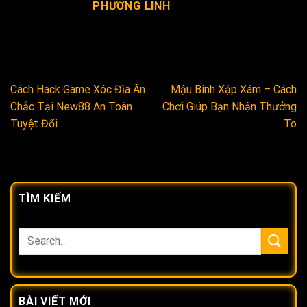
PHƯƠNG LINH
Cách Hack Game Xóc Đĩa Ăn
Mậu Binh Xập Xám – Cách
Chắc Tại New88 An Toàn
Chơi Giúp Bạn Nhận Thưởng
Tuyệt Đối
To
TÌM KIẾM
BÀI VIẾT MỚI