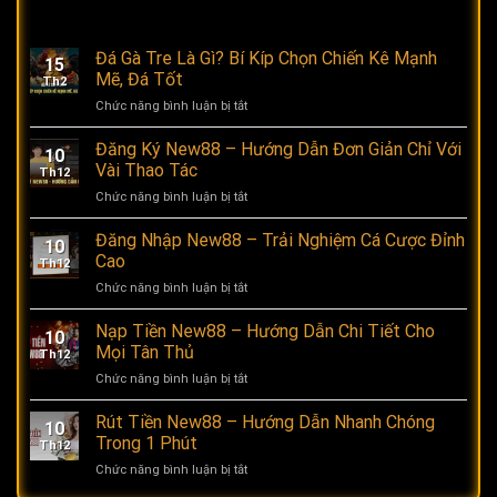
Đá Gà Tre Là Gì? Bí Kíp Chọn Chiến Kê Mạnh
15
Mẽ, Đá Tốt
Th2
Chức năng bình luận bị tắt
ở
Đá
Gà
Đăng Ký New88 – Hướng Dẫn Đơn Giản Chỉ Với
10
Tre
Vài Thao Tác
Th12
Là
Chức năng bình luận bị tắt
ở
Gì?
Đăng
Bí
Ký
Đăng Nhập New88 – Trải Nghiệm Cá Cược Đỉnh
Kíp
10
New88
Chọn
Cao
Th12
–
Chiến
Chức năng bình luận bị tắt
ở
Hướng
Kê
Đăng
Dẫn
Mạnh
Nhập
Nạp Tiền New88 – Hướng Dẫn Chi Tiết Cho
Đơn
Mẽ,
10
New88
Giản
Mọi Tân Thủ
Đá
Th12
–
Chỉ
Tốt
Chức năng bình luận bị tắt
ở
Trải
Với
Nạp
Nghiệm
Vài
Tiền
Rút Tiền New88 – Hướng Dẫn Nhanh Chóng
Cá
Thao
10
New88
Cược
Trong 1 Phút
Tác
Th12
–
Đỉnh
Chức năng bình luận bị tắt
ở
Hướng
Cao
Rút
Dẫn