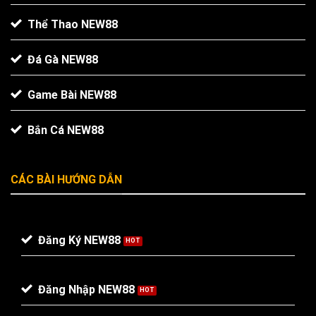
Thể Thao NEW88
Đá Gà NEW88
Game Bài NEW88
Bắn Cá NEW88
CÁC BÀI HƯỚNG DẪN
Đăng Ký NEW88
Đăng Nhập NEW88