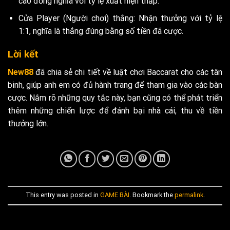
cao đồng nghĩa với tỷ lệ xuất hiện thấp.
Cửa Player (Người chơi) thắng: Nhận thưởng với tỷ lệ
1:1, nghĩa là thắng đúng bằng số tiền đã cược.
Lời kết
New88
đã chia sẻ chi tiết về luật chơi Baccarat cho các tân
binh, giúp anh em có đủ hành trang để tham gia vào các bàn
cược. Nắm rõ những quy tắc này, bạn cũng có thể phát triển
thêm những chiến lược để đánh bại nhà cái, thu về tiền
thưởng lớn.
This entry was posted in
GAME BÀI
. Bookmark the
permalink
.