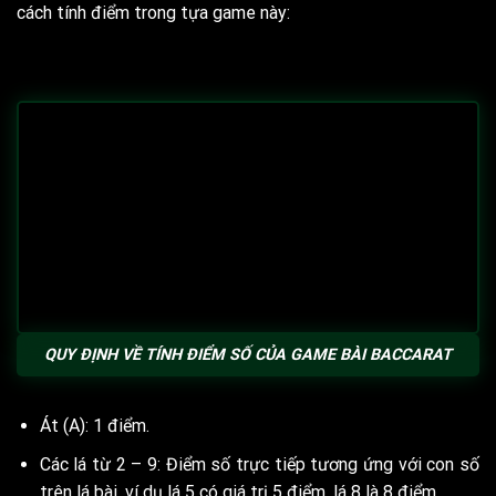
cách tính điểm trong tựa game này:
QUY ĐỊNH VỀ TÍNH ĐIỂM SỐ CỦA GAME BÀI BACCARAT
Át (A): 1 điểm.
Các lá từ 2 – 9: Điểm số trực tiếp tương ứng với con số
trên lá bài, ví dụ lá 5 có giá trị 5 điểm, lá 8 là 8 điểm.