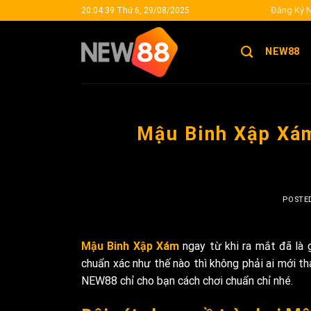
Skip
Đăng Ký 
20:04:39
Thứ 6, 29/08/2025
to
content
NEW88
Mậu Binh Xập Xám
POSTE
Mậu Binh Xập Xám
ngay từ khi ra mắt đã là 
chuẩn xác như thế nào thì không phải ai mới th
NEW88 chỉ cho bạn cách chơi chuẩn chỉ nhé.