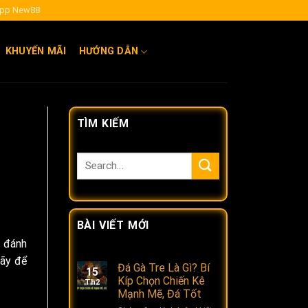
App New88
KHUYẾN MÃI
HƯỚNG DẪN
TÌM KIẾM
BÀI VIẾT MỚI
h đánh
hãy để
Đá Gà Tre Là Gì? Bí
15
Kíp Chọn Chiến Kê
Th2
Mạnh Mẽ, Đá Tốt