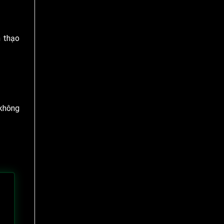
h thạo
 không