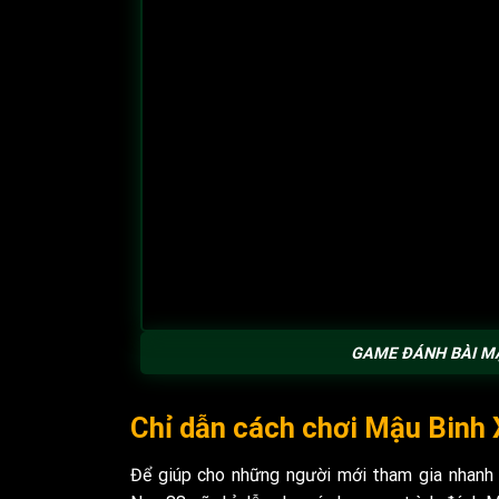
GAME ĐÁNH BÀI MẬ
Chỉ dẫn cách chơi Mậu Binh
Để giúp cho những người mới tham gia nhanh 